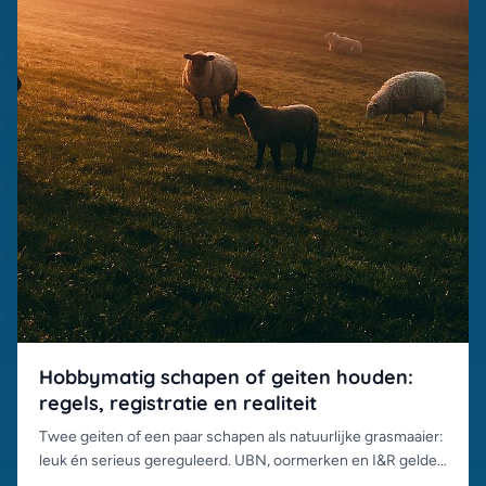
Hobbymatig schapen of geiten houden:
regels, registratie en realiteit
Twee geiten of een paar schapen als natuurlijke grasmaaier:
leuk én serieus gereguleerd. UBN, oormerken en I&R gelden
ook voor hobbyhouders, dit moet je regelen.