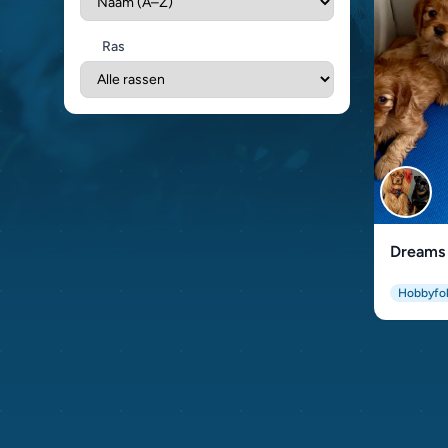
Ras
Dreams 
Hobbyfo