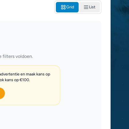
Grid
List
filters voldoen.
 advertentie en maak kans op
ook kans op €100.