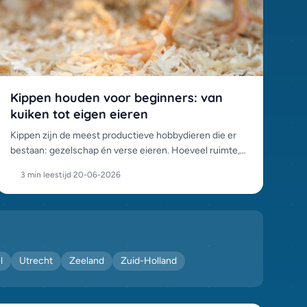
Kippen houden voor beginners: van
kuiken tot eigen eieren
Kippen zijn de meest productieve hobbydieren die er
bestaan: gezelschap én verse eieren. Hoeveel ruimte,
welke basis en welke regels erbij horen, alles voor een
3 min leestijd
·
20-06-2026
goede start.
l
Utrecht
Zeeland
Zuid-Holland