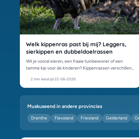
Welk kippenras past bij mij? Leggers,
sierkippen en dubbeldoelrassen
Wil je vooral eieren, een fraaie tuinbewoner of een
tamme kip voor de kinderen? Kippenrassen verschillen
enorm, zo kies je het ras dat bij je tuin en doel past.
2 min leestijd
·
22-06-2026
Muskuseend in andere provincies
Drenthe
Flevoland
Friesland
Gelderland
G