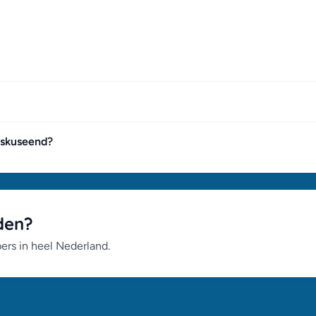
uskuseend?
den?
pers in heel Nederland.