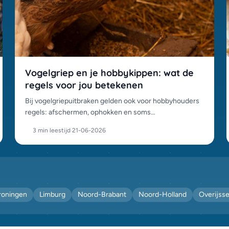
Vogelgriep en je hobbykippen: wat de
regels voor jou betekenen
Bij vogelgriepuitbraken gelden ook voor hobbyhouders
regels: afschermen, ophokken en soms
vervoersbeperkingen. Zo bescherm je je dieren en blijf
3 min leestijd
·
21-06-2026
je binnen de regels.
roningen
Limburg
Noord-Brabant
Noord-Holland
Overijsse