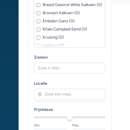
Breed Geborst Witte Kalkoen (0)
Bronzen Kalkoen (0)
Embden Gans (0)
Khaki Campbell Eend (0)
Kruising (0)
Leghorn (0)
Muskuseend (0)
Zoeken
Orpington (0)
Parelhoen (0)
Pekingeend (0)
Locatie
Plymouth Rock (0)
Rhode Island Red (0)
Silkie Kip (0)
Prijsklasse
Sussex (0)
Toulouse Gans (0)
Min
Max
Wyandotte (0)