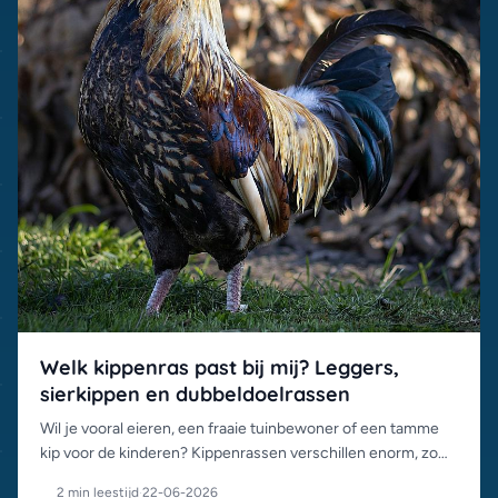
Welk kippenras past bij mij? Leggers,
sierkippen en dubbeldoelrassen
Wil je vooral eieren, een fraaie tuinbewoner of een tamme
kip voor de kinderen? Kippenrassen verschillen enorm, zo
kies je het ras dat bij je tuin en doel past.
2 min leestijd
·
22-06-2026