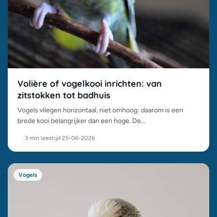
Volière of vogelkooi inrichten: van
zitstokken tot badhuis
Vogels vliegen horizontaal, niet omhoog: daarom is een
brede kooi belangrijker dan een hoge. De
inrichtingsprincipes voor kooi en volière, en de fouten die je
3 min leestijd
·
25-06-2026
vogels ziek maken.
Vogels