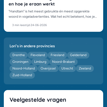
en hoe je eraan werkt
"Handtam" is het meest gebruikte én meest opgerekte
woord in vogeladvertenties. Wat het echt betekent, hoe je
het controleert, en hoe je zelf een vogel tam krijgt.
3 min leestijd
·
24-06-2026
Lori's in andere provincies
Drenthe
Flevoland
Friesland
Gelderland
Groningen
Limburg
Noord-Brabant
Noord-Holland
Overijssel
Utrecht
Zeeland
Zuid-Holland
Veelgestelde vragen