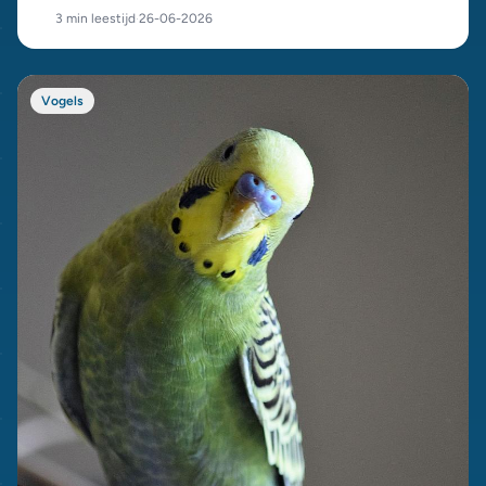
echt zelfstandig is, en waarom handopfok geen doel op zich
3 min leestijd
·
26-06-2026
moet zijn.
Vogels