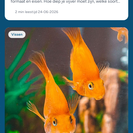
formaat en eisen. Hoe diep je vijver moet zijn, welke soorten
samen kunnen en hoe je ze de winter door helpt.
2 min leestijd
·
24-06-2026
Vissen