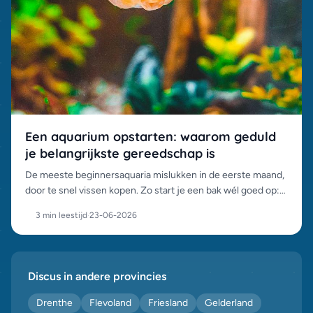
Een aquarium opstarten: waarom geduld
je belangrijkste gereedschap is
De meeste beginnersaquaria mislukken in de eerste maand,
door te snel vissen kopen. Zo start je een bak wél goed op:
de stikstofcyclus, het inrichten en de eerste bewoners.
3 min leestijd
·
23-06-2026
Discus in andere provincies
Drenthe
Flevoland
Friesland
Gelderland