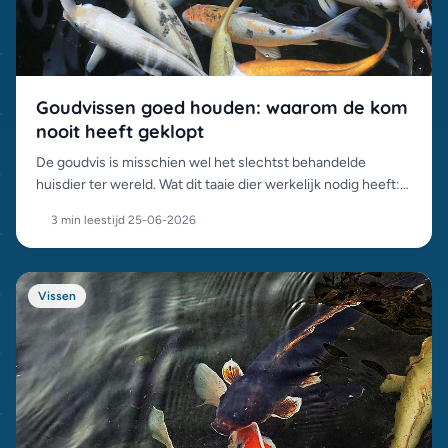
Goudvissen goed houden: waarom de kom
nooit heeft geklopt
De goudvis is misschien wel het slechtst behandelde
huisdier ter wereld. Wat dit taaie dier werkelijk nodig heeft:
ruimte, filtering en gezelschap, kom-loos en onderbouwd.
3 min leestijd
·
25-06-2026
Vissen