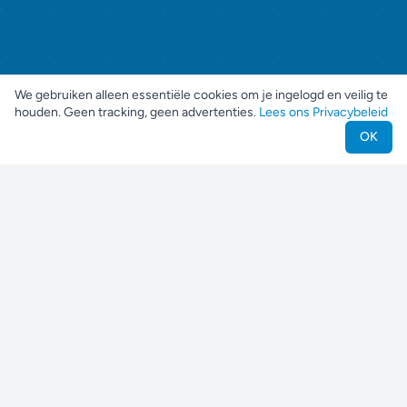
We gebruiken alleen essentiële cookies om je ingelogd en veilig te
houden. Geen tracking, geen advertenties.
Lees ons Privacybeleid
OK
Nestjes
Vind je perfecte huisdier
Voor Huisdiereigenaren
Zoek een Huisdier