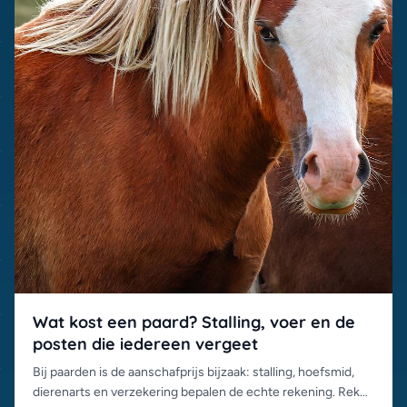
Wat kost een paard? Stalling, voer en de
posten die iedereen vergeet
Bij paarden is de aanschafprijs bijzaak: stalling, hoefsmid,
dierenarts en verzekering bepalen de echte rekening. Reken