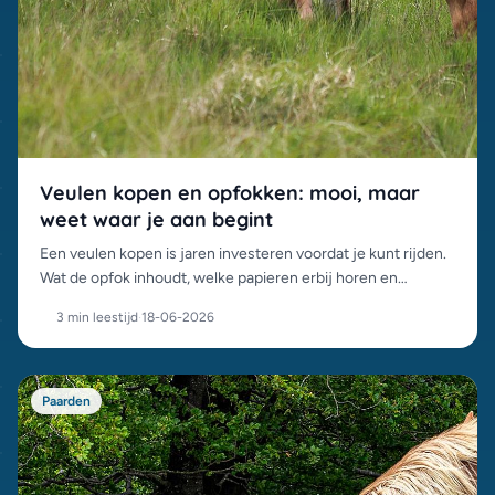
Veulen kopen en opfokken: mooi, maar
weet waar je aan begint
Een veulen kopen is jaren investeren voordat je kunt rijden.
Wat de opfok inhoudt, welke papieren erbij horen en
waarom groepsopfok het beste is voor het jonge paard.
3 min leestijd
·
18-06-2026
Paarden