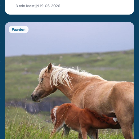
op honderden euro's per maand, dit is de opbouw.
3 min leestijd
·
19-06-2026
Paarden