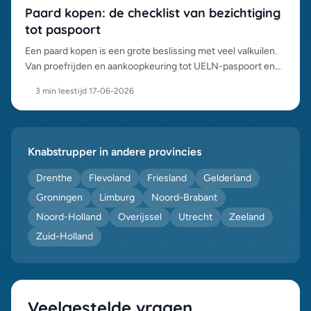
Paard kopen: de checklist van bezichtiging
tot paspoort
Een paard kopen is een grote beslissing met veel valkuilen.
Van proefrijden en aankoopkeuring tot UELN-paspoort en
chipcontrole: dit is het complete stappenplan.
3 min leestijd
·
17-06-2026
Knabstrupper in andere provincies
Drenthe
Flevoland
Friesland
Gelderland
Groningen
Limburg
Noord-Brabant
Noord-Holland
Overijssel
Utrecht
Zeeland
Zuid-Holland
Veelgestelde vragen