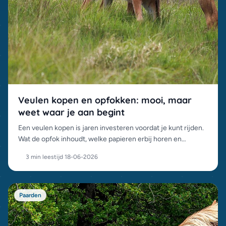
Veulen kopen en opfokken: mooi, maar
weet waar je aan begint
Een veulen kopen is jaren investeren voordat je kunt rijden.
Wat de opfok inhoudt, welke papieren erbij horen en
waarom groepsopfok het beste is voor het jonge paard.
3 min leestijd
·
18-06-2026
Paarden