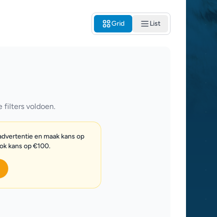
Grid
List
filters voldoen.
 advertentie en maak kans op
ook kans op €100.