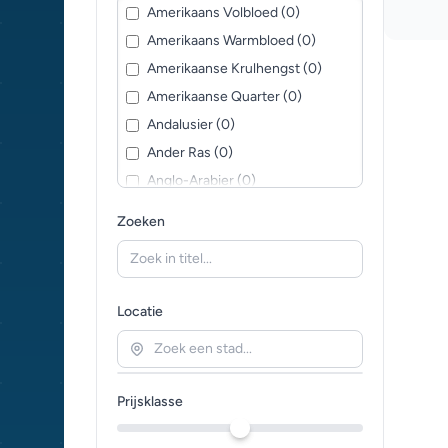
Amerikaans Volbloed (0)
Amerikaans Warmbloed (0)
Amerikaanse Krulhengst (0)
Amerikaanse Quarter (0)
Andalusier (0)
Ander Ras (0)
Anglo-Arabier (0)
Appaloosa (0)
Zoeken
Arabisch paard (0)
Ardenner (0)
Barok Pinto (0)
Locatie
Beierse Warmbloed (0)
Belgisch Warmbloed (0)
Brits Warmbloed (0)
Prijsklasse
Cleveland Bay (0)
Clydesdale (0)