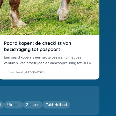
Paard kopen: de checklist van
bezichtiging tot paspoort
Een paard kopen is een grote beslissing met veel
valkuilen. Van proefrijden en aankoopkeuring tot UELN-
paspoort en chipcontrole: dit is het complete
3 min leestijd
·
17-06-2026
stappenplan.
l
Utrecht
Zeeland
Zuid-Holland