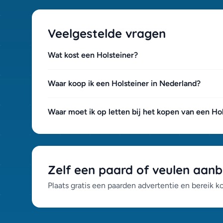
Welsh Sectie D (0)
Westfaal (0)
Veelgestelde vragen
Würtemberger (0)
Zangersheider (0)
Wat kost een Holsteiner?
Zweeds Volbloed (0)
Zweeds Warmbloed (0)
Waar koop ik een Holsteiner in Nederland?
Waar moet ik op letten bij het kopen van een Ho
Zelf een paard of veulen aan
Plaats gratis een paarden advertentie en bereik k