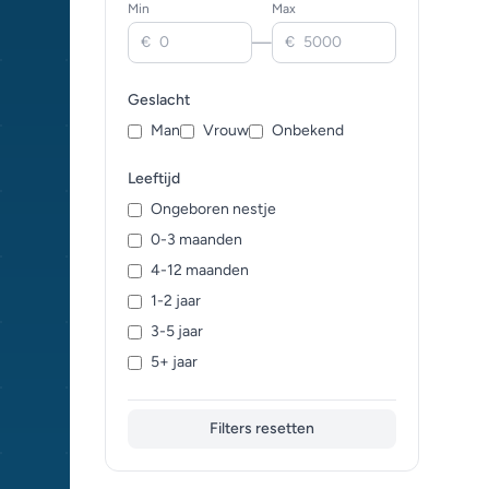
Min
Max
Connemara (0)
—
€
€
Fries Paard (0)
Gypsy Vanner (0)
Geslacht
Haflinger (0)
Man
Vrouw
Onbekend
Hannoveraan (0)
Holsteiner (0)
Leeftijd
Hooglander (0)
Ongeboren nestje
IJslands Paard (0)
0-3 maanden
Iers Trekpaard (0)
4-12 maanden
Jutland (0)
1-2 jaar
Kaspische Paard (0)
3-5 jaar
Kladruber (0)
5+ jaar
Knabstrupper (0)
Koudbloed Traver (0)
Filters resetten
Kruising (0)
Lipizaner (0)