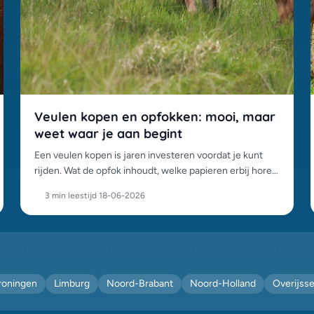
Veulen kopen en opfokken: mooi, maar
weet waar je aan begint
Een veulen kopen is jaren investeren voordat je kunt
rijden. Wat de opfok inhoudt, welke papieren erbij horen
en waarom groepsopfok het beste is voor het jonge
3 min leestijd
·
18-06-2026
paard.
roningen
Limburg
Noord-Brabant
Noord-Holland
Overijsse