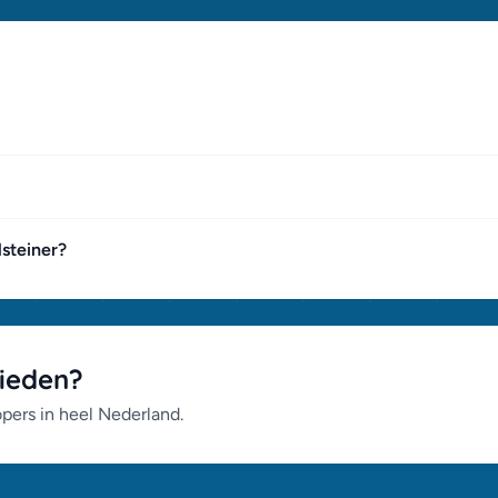
lsteiner?
bieden?
opers in heel Nederland.