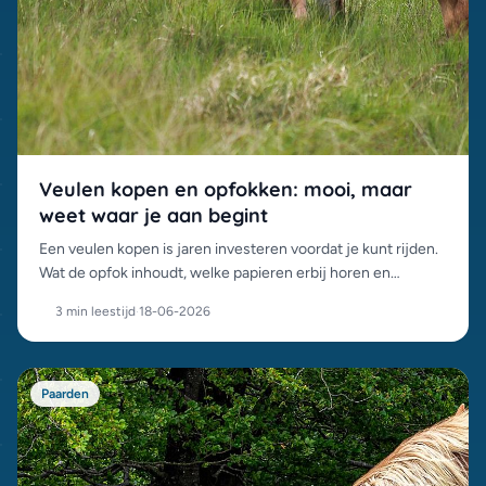
Veulen kopen en opfokken: mooi, maar
weet waar je aan begint
Een veulen kopen is jaren investeren voordat je kunt rijden.
Wat de opfok inhoudt, welke papieren erbij horen en
waarom groepsopfok het beste is voor het jonge paard.
3 min leestijd
·
18-06-2026
Paarden