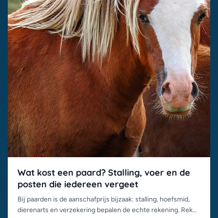
Wat kost een paard? Stalling, voer en de
posten die iedereen vergeet
Bij paarden is de aanschafprijs bijzaak: stalling, hoefsmid,
dierenarts en verzekering bepalen de echte rekening. Reken