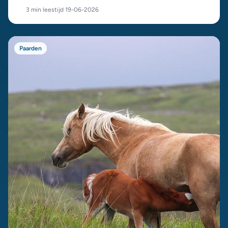
op honderden euro's per maand, dit is de opbouw.
3 min leestijd
·
19-06-2026
Paarden