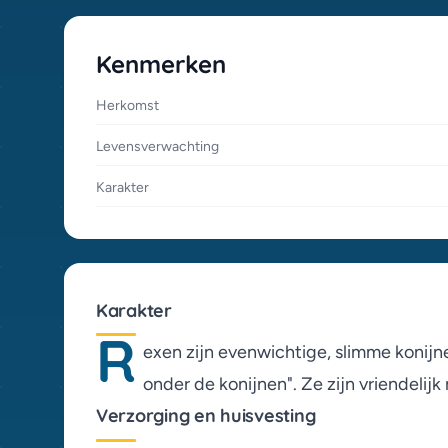
Leeuwenkop (0)
Lilac (0)
Kenmerken
Mini Leeuwenkop (0)
Mini Lop (0)
Herkomst
Nederlandse Dwerg (0)
Levensverwachting
Nieuw-Zeeland (0)
Poolse (0)
Karakter
Reus Papillon (0)
Rex (0)
Rhinelander (0)
Rookparel (0)
Karakter
Sable (0)
R
exen zijn evenwichtige, slimme konijn
Sallander (0)
Schwarzgrannen (0)
onder de konijnen". Ze zijn vriendeli
Siberisch (0)
Verzorging en huisvesting
Sussex (0)