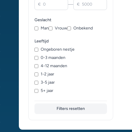
—
€
€
Duitse Lop (0)
Dwarf Hotot (0)
Geslacht
Dwarf Lop (0)
Man
Vrouw
Onbekend
Eekhoorn (0)
Engels (0)
Leeftijd
Engelse Lop (0)
Ongeboren nestje
Engelse Spot (0)
0-3 maanden
Franse Lop (0)
4-12 maanden
Getekende Beveren (0)
1-2 jaar
Golden Glav­cot (0)
3-5 jaar
Harlekijn (0)
5+ jaar
Havana (0)
Himalaya (0)
Filters resetten
Hollander (0)
Hulstlander (0)
Kruising (0)