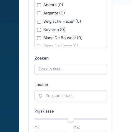
Angora (0)
Argente (0)
Belgische Hazen (0)
Beveren (0)
Blanc De Bouscat (0)
Blanc De Hotot (0)
Blanc de Termonde (0)
Zoeken
Britannia Petite (0)
Britse Reus (0)
Californian (0)
Locatie
Cashmere Lop (0)
Chinchilla (0)
Chinchilla Giganta (0)
Prijsklasse
Continental Giant (0)
Deilenaar (0)
Min
Max
Driekleurige Hollander (0)