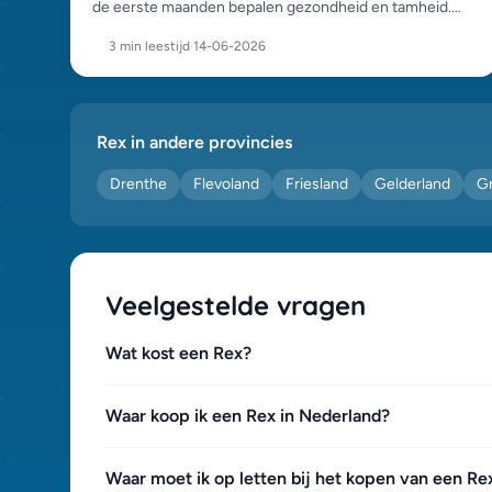
de eerste maanden bepalen gezondheid en tamheid.
Voeding, hanteren, spenen en de eerste enting op een
3 min leestijd
·
14-06-2026
rij.
Rex in andere provincies
Drenthe
Flevoland
Friesland
Gelderland
G
Veelgestelde vragen
Wat kost een Rex?
Waar koop ik een Rex in Nederland?
Waar moet ik op letten bij het kopen van een Re