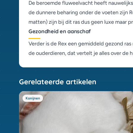
De beroemde fluweelvacht heeft nauwelijks 
Tan (0)
de dunnere beharing onder de voeten zijn R
Thrianta (0)
matten) zijn bij dit ras dus geen luxe maar p
Thüringer (0)
Vienna (0)
Gezondheid en aanschaf
Vlaamse Reus (0)
Verder is de Rex een gemiddeld gezond ras 
Zilver (0)
de ouderdieren, dat vertelt je alles over de
Zilvervos (0)
Zwitserse Vos (0)
Gerelateerde artikelen
Konijnen