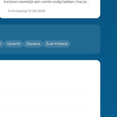
konijnen werkelijk aan ruimte nodig hebben, hoe je
binnen én buiten goed huisvest, en de valkuilen per
3 min leestijd
·
12-06-2026
seizoen.
l
Utrecht
Zeeland
Zuid-Holland