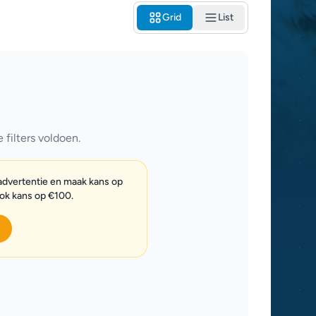
Grid
List
filters voldoen.
 advertentie en maak kans op
ook kans op €100.