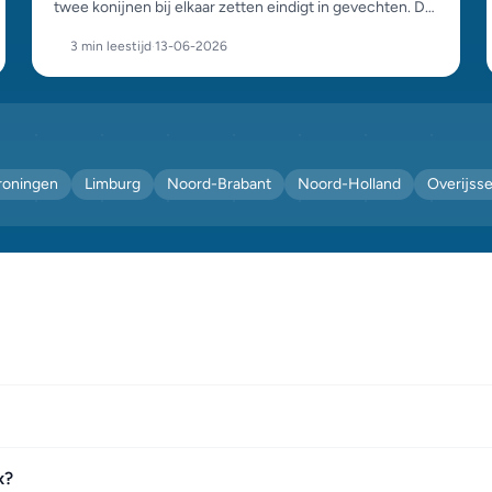
twee konijnen bij elkaar zetten eindigt in gevechten. De
beste combinaties en een stappenplan voor een
3 min leestijd
·
13-06-2026
geslaagde koppeling.
roningen
Limburg
Noord-Brabant
Noord-Holland
Overijsse
x?