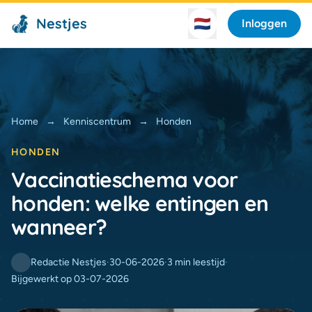
Nestjes
🇳🇱
Inloggen
Home
→
Kenniscentrum
→
Honden
HONDEN
Vaccinatieschema voor
honden: welke entingen en
wanneer?
Redactie Nestjes
·
30-06-2026
·
3 min leestijd
·
Bijgewerkt op 03-07-2026