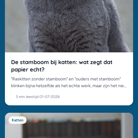
De stamboom bij katten: wat zegt dat
papier echt?
"Raskitten zonder stamboom" en "ouders met stamboom"
klinken bijna hetzelfde als het echte werk, maar zijn het niet.
Wat een stamboom wel en niet garandeert, en waarom het
3 min leestijd
·
01-07-2026
prijsverschil bestaat.
Katten