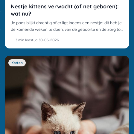
Nestje kittens verwacht (of net geboren):
wat nu?
Je poes blijkt drachtig of er ligt ineens een nestje: dit heb je
de komende weken te doen, van de geboorte en de zorg tot
het verantwoord plaatsen van de kittens.
3 min leestijd
·
30-06-2026
Katten