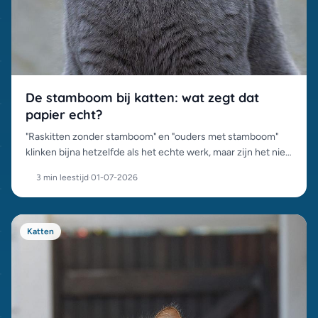
De stamboom bij katten: wat zegt dat
papier echt?
"Raskitten zonder stamboom" en "ouders met stamboom"
klinken bijna hetzelfde als het echte werk, maar zijn het niet.
Wat een stamboom wel en niet garandeert, en waarom het
3 min leestijd
·
01-07-2026
prijsverschil bestaat.
Katten