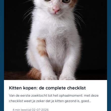
Kitten kopen: de complete checklist
Van de eerste zoektocht tot het ophaalmoment: met deze
checklist weet je zeker dat je kitten gezond is, goed
gesocialiseerd en van een betrouwbaar adres komt.
4 min leestijd
·
02-07-2026