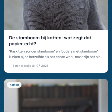
De stamboom bij katten: wat zegt dat
papier echt?
"Raskitten zonder stamboom" en "ouders met stamboom"
klinken bijna hetzelfde als het echte werk, maar zijn het niet.
Wat een stamboom wel en niet garandeert, en waarom het
3 min leestijd
·
01-07-2026
prijsverschil bestaat.
Katten