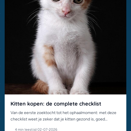
Kitten kopen: de complete checklist
Van de eerste zoektocht tot het ophaalmoment: met deze
checklist weet je zeker dat je kitten gezond is, goed
gesocialiseerd en van een betrouwbaar adres komt.
4 min leestijd
·
02-07-2026