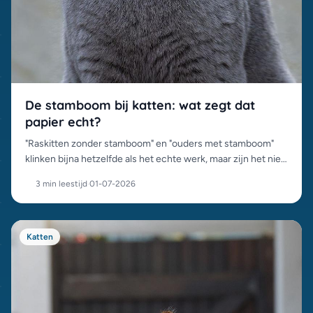
De stamboom bij katten: wat zegt dat
papier echt?
"Raskitten zonder stamboom" en "ouders met stamboom"
klinken bijna hetzelfde als het echte werk, maar zijn het niet.
Wat een stamboom wel en niet garandeert, en waarom het
3 min leestijd
·
01-07-2026
prijsverschil bestaat.
Katten