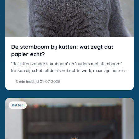
De stamboom bij katten: wat zegt dat
papier echt?
"Raskitten zonder stamboom" en "ouders met stamboom"
klinken bijna hetzelfde als het echte werk, maar zijn het niet.
Wat een stamboom wel en niet garandeert, en waarom het
3 min leestijd
·
01-07-2026
prijsverschil bestaat.
Katten