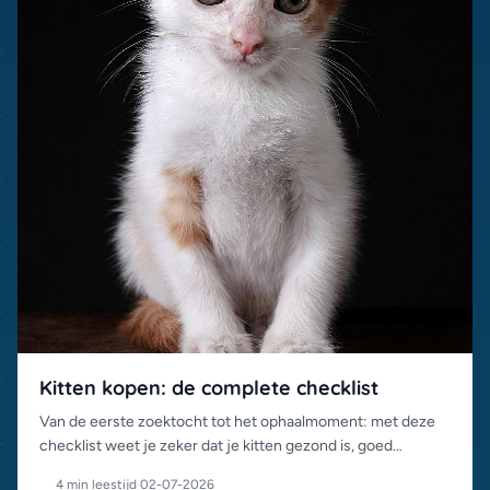
Kitten kopen: de complete checklist
Van de eerste zoektocht tot het ophaalmoment: met deze
checklist weet je zeker dat je kitten gezond is, goed
gesocialiseerd en van een betrouwbaar adres komt.
4 min leestijd
·
02-07-2026