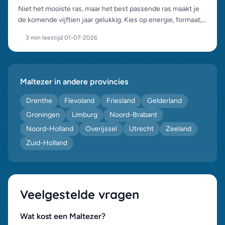
Niet het mooiste ras, maar het best passende ras maakt je
de komende vijftien jaar gelukkig. Kies op energie, formaat,
vacht en karakter, met deze vragen kom je bij het juiste ras
3 min leestijd
·
01-07-2026
uit.
Maltezer in andere provincies
Drenthe
Flevoland
Friesland
Gelderland
Groningen
Limburg
Noord-Brabant
Noord-Holland
Overijssel
Utrecht
Zeeland
Zuid-Holland
Veelgestelde vragen
Wat kost een Maltezer?